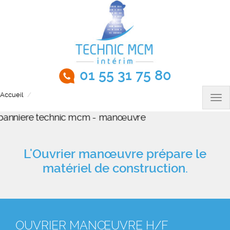
Aller
au
contenu
principal
01 55 31 75 80
Accueil
Ouvrier manœuvre H/F
Tog
nav
L'Ouvrier manœuvre prépare le
matériel de construction.
OUVRIER MANŒUVRE H/F