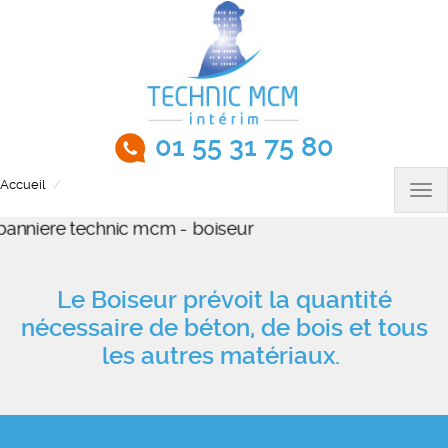
Aller
au
contenu
principal
01 55 31 75 80
Accueil
Boiseur H/F
Tog
nav
Le Boiseur prévoit la quantité
nécessaire de béton, de bois et tous
les autres matériaux.