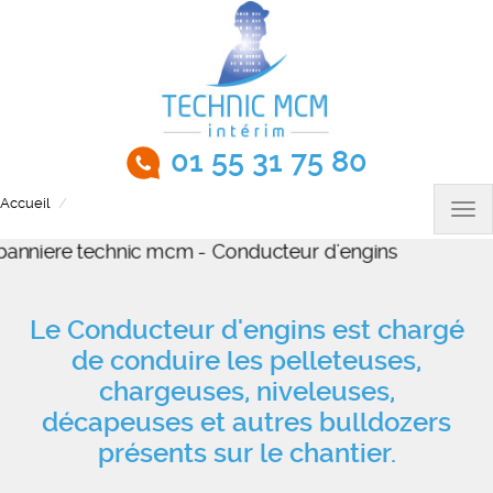
Aller
au
contenu
principal
01 55 31 75 80
Accueil
Conducteur d'engins H/F
Tog
nav
Le Conducteur d'engins est chargé
de conduire les pelleteuses,
chargeuses, niveleuses,
décapeuses et autres bulldozers
présents sur le chantier.