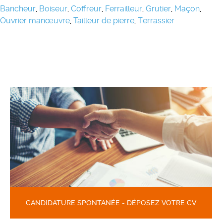
Bancheur
,
Boiseur
,
Coffreur
,
Ferrailleur
,
Grutier
,
Maçon
,
Ouvrier manœuvre
,
Tailleur de pierre
,
Terrassier
CANDIDATURE SPONTANÉE - DÉPOSEZ VOTRE CV