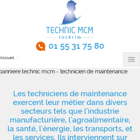
Aller
au
contenu
principal
01 55 31 75 80
Accueil
Technicien de maintenance H/F
Tog
nav
Les techniciens de maintenance
exercent leur métier dans divers
secteurs tels que l'industrie
manufacturière, l'agroalimentaire,
la santé, l'énergie, les transports, et
les services. Ils interviennent sur