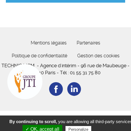
Mentions légales
Partenaires
Politique de confidentialité
Gestion des cookies
TECHNIC MCM
- Agence d'intérim -
96 rue de Maubeuge
-
75010 Paris
-
Tél :
01 55 31 75 80
By continuing to scroll,
you are allowing all third-party service
✓ OK, accept all
Privacy policy
Personalize