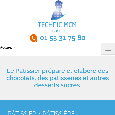
Aller
au
contenu
principal
01 55 31 75 80
Accueil
Pâtissier / Pâtissière
Tog
nav
Le Pâtissier prépare et élabore des
chocolats, des pâtisseries et autres
desserts sucrés.
PÂTISSIER / PÂTISSIÈRE