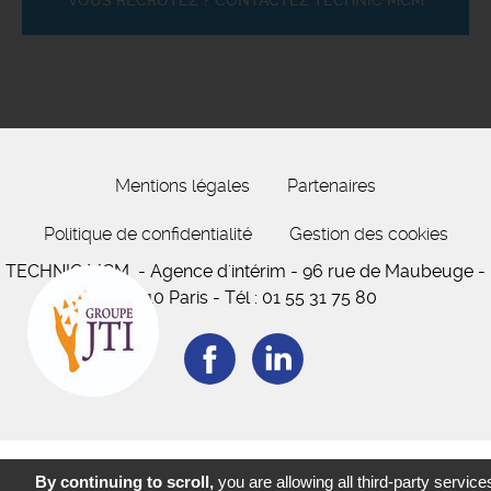
VOUS RECRUTEZ ? CONTACTEZ TECHNIC MCM
Mentions légales
Partenaires
Politique de confidentialité
Gestion des cookies
TECHNIC MCM
- Agence d'intérim -
96 rue de Maubeuge
-
75010 Paris
-
Tél :
01 55 31 75 80
By continuing to scroll,
you are allowing all third-party service