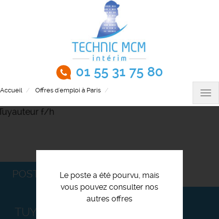
Aller
au
contenu
principal
01 55 31 75 80
Accueil
Offres d'emploi à Paris
Tuyauteur f/h
Tog
nav
POSTULEZ
Le poste a été pourvu, mais
vous pouvez consulter nos
autres offres
TUYAUTEUR F/H