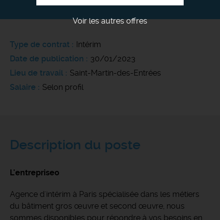
Voir les autres offres
Type de contrat
Intérim
Date de publication
30/01/2023
Lieu de travail
Saint-Martin-des-Entrées
Salaire
Selon profil
Description du poste
L'entrepriseo
Agence d'intérim à Paris spécialisée dans les métiers
du bâtiment gros œuvre et second œuvre, nous
sommes disponibles pour répondre à vos besoins en