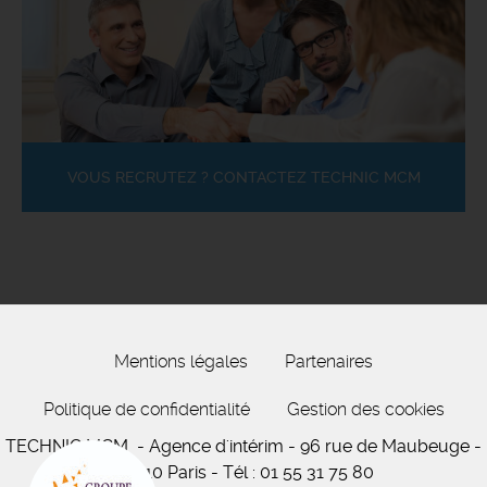
VOUS RECRUTEZ ? CONTACTEZ TECHNIC MCM
Mentions légales
Partenaires
Politique de confidentialité
Gestion des cookies
TECHNIC MCM
- Agence d'intérim -
96 rue de Maubeuge
-
75010 Paris
-
Tél :
01 55 31 75 80