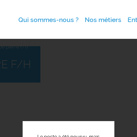
Qui sommes-nous ?
Nos métiers
Ent
de pierre f/h
RE F/H
Le poste a été pourvu, mais