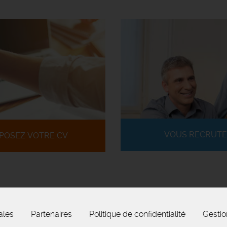
VOUS RECRUTE
POSEZ VOTRE CV
ales
Partenaires
Politique de confidentialité
Gestio