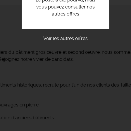
vous pouvez consulter nos
autres offres
Voir les autres offres
métiers du bâtiment gros œuvre et second œuvre, nous somme
ejoignez notre vivier de candidats.
ments historiques, recrute pour l'un de nos clients des Taille
'ouvrages en pierre.
tion d'anciens bâtiments.