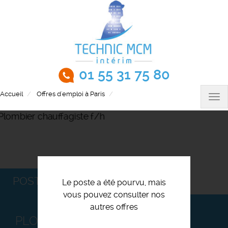
Aller
au
contenu
principal
01 55 31 75 80
Accueil
Offres d'emploi à Paris
Plombier chauffagiste f/h
Tog
nav
POSTULEZ
Le poste a été pourvu, mais
vous pouvez consulter nos
autres offres
PLOMBIER CHAUFFAGISTE F/H