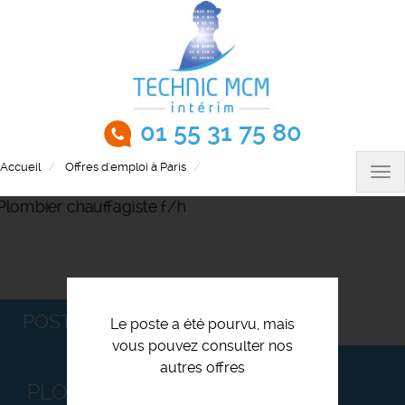
Aller
au
contenu
principal
01 55 31 75 80
Accueil
Offres d'emploi à Paris
Plombier chauffagiste f/h
Tog
nav
POSTULEZ
Le poste a été pourvu, mais
vous pouvez consulter nos
autres offres
PLOMBIER CHAUFFAGISTE F/H