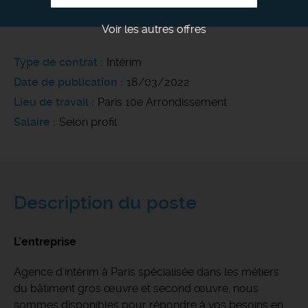
Voir les autres offres
Type de contrat
Intérim
Date de publication
18/03/2022
Lieu de travail
Paris 10e Arrondissement
Salaire
Selon profil
Description du poste
L'entreprise
Agence d'intérim à Paris spécialisée dans les métiers
du bâtiment gros œuvre et second œuvre, nous
sommes disponibles pour répondre à vos besoins en