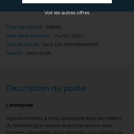
Voir les autres offres
Type de contrat
Intérim
Date de publication
04/07/2023
Lieu de travail
Paris 10e Arrondissement
Salaire
Selon profil
Description du poste
L'entreprise
Agence d'intérim à Paris spécialisée dans les métiers
du bâtiment gros œuvre et second œuvre, nous
sommes disponibles pour répondre à vos besoins en