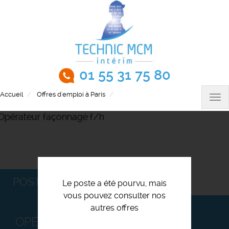
Aller
au
contenu
principal
01 55 31 75 80
Accueil
Offres d'emploi à Paris
Opérateur façonnage f/h
Tog
nav
POSTULEZ
Le poste a été pourvu, mais
vous pouvez consulter nos
autres offres
OPÉRATEUR FAÇONNAGE F/H