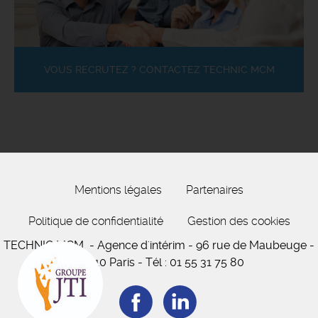
VOUS RECRUTEZ ? CONTACTEZ TECHNIC MCM
Mentions légales
Partenaires
Politique de confidentialité
Gestion des cookies
TECHNIC MCM
- Agence d'intérim -
96 rue de Maubeuge
-
75010 Paris
-
Tél :
01 55 31 75 80