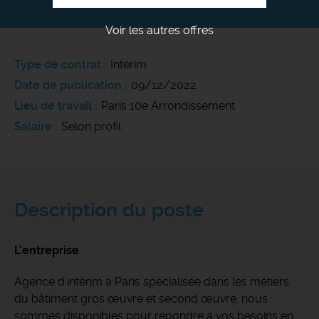
Voir les autres offres
Type de contrat
Intérim
Date de publication
09/12/2022
Lieu de travail
Paris 10e Arrondissement
Salaire
Selon profil
Description du poste
L'entreprise
Agence d'intérim à Paris spécialisée dans les métiers
du bâtiment gros œuvre et second œuvre, nous
sommes disponibles pour répondre à vos besoins en