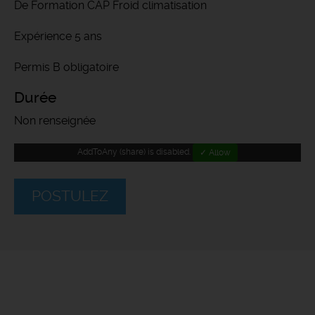
De Formation CAP Froid climatisation
Expérience 5 ans
Permis B obligatoire
Durée
Non renseignée
AddToAny (share) is disabled.
✓ Allow
POSTULEZ