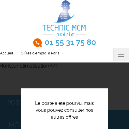
Aller
au
contenu
principal
01 55 31 75 80
Accueil
Offres d'emploi à Paris
Monteur climatisation f/h
Tog
nav
POSTULEZ
Le poste a été pourvu, mais
vous pouvez consulter nos
autres offres
MONTEUR CLIMATISATION F/H