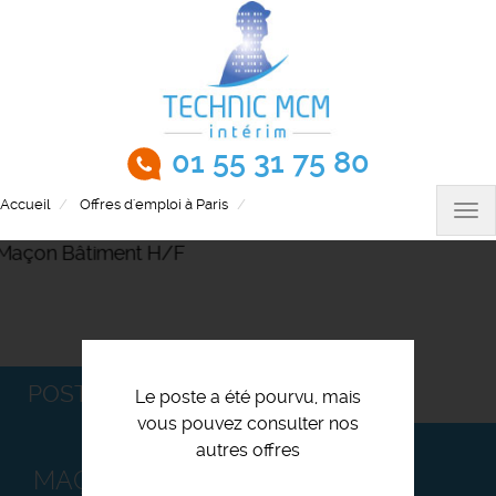
Aller
au
contenu
principal
01 55 31 75 80
Accueil
Offres d'emploi à Paris
Maçon Bâtiment H/F
Tog
nav
POSTULEZ
Le poste a été pourvu, mais
vous pouvez consulter nos
autres offres
MAÇON BÂTIMENT H/F