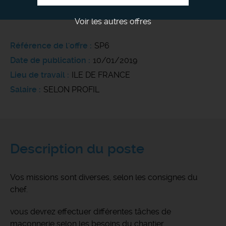
Voir les autres offres
Référence de l'offre
SP6
Date de publication
10/01/2019
Lieu de travail
ILE DE FRANCE
Salaire
SELON PROFIL
Description du poste
Vos missions sont diverses, selon les consignes du
chef.
vous devrez effectuer différentes tâches de
maçonnerie selon les besoins du chantier.