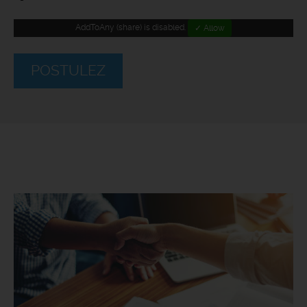
AddToAny (share) is disabled.
✓ Allow
POSTULEZ