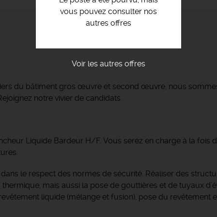
vous pouvez consulter nos
autres offres
Voir les autres offres
métiers du bâtiment gros œuvre et second œuvre, nous somme
ejoignez notre vivier de candidats.
ncheur Liquide Bardeur H/F. Vous serez en charge à la fois 
tures.
ure dans le respect des normes de sécurité. Réaliser des struct
 thermique, mais aussi la pose de gouttières et de tuyaux d’é
revêtement liquide (mélange et fusion), pose du revêtement e