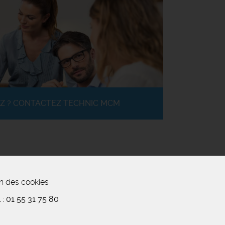
Z ? CONTACTEZ TECHNIC MCM
n des cookies
 :
01 55 31 75 80