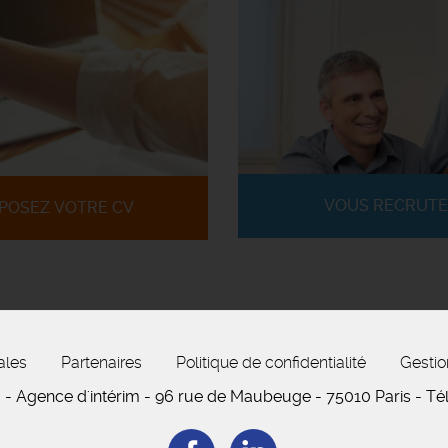
VOUS RECRUTE
POSEZ VOTRE CV
ales
Partenaires
Politique de confidentialité
Gestio
M
- Agence d'intérim -
96 rue de Maubeuge
- 75010 Paris
-
Tél