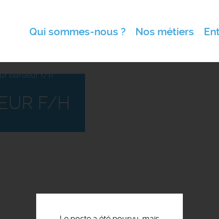
Qui sommes-nous ?
Nos métiers
Ent
ur bardeur f/h
EUR F/H
Le poste a été pourvu, mais