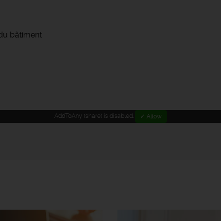
 du bâtiment
AddToAny (share) is disabled.
✓ Allow