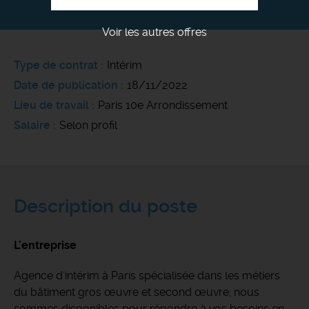
Voir les autres offres
Type de contrat
Intérim
Date de publication
18/11/2022
Lieu de travail
Paris 10e Arrondissement
Salaire
Selon profil
Description du poste
L'entreprise
Agence d'intérim à Paris spécialisée dans les métiers
du bâtiment gros œuvre et second œuvre, nous
sommes disponibles pour répondre à vos besoins en