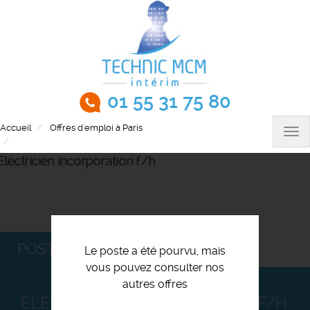
Aller
au
contenu
principal
01 55 31 75 80
Accueil
Offres d'emploi à Paris
Tog
Electricien incorporation f/h
nav
POSTULEZ
Le poste a été pourvu, mais
vous pouvez consulter nos
autres offres
ELECTRICIEN INCORPORATION F/H