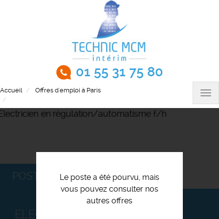
Aller
au
contenu
principal
01 55 31 75 80
Accueil
Offres d'emploi à Paris
Tog
Electricien en régulation/automatisme f/h
nav
POSTULEZ
Le poste a été pourvu, mais
vous pouvez consulter nos
autres offres
ELECTRICIEN EN