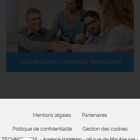
VOUS RECRUTEZ ? CONTACTEZ TECHNIC MCM
Mentions légales
Partenaires
Politique de confidentialité
Gestion des cookies
TECHNIC MCM
- Agence d'intérim -
96 rue de Maubeuge
-