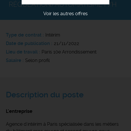
RÉGULATION/AUTOMATISME F/H
Voir les autres offres
Type de contrat
Intérim
Date de publication
21/11/2022
Lieu de travail
Paris 10e Arrondissement
Salaire
Selon profil
Description du poste
L'entreprise
Agence d'intérim à Paris spécialisée dans les métiers