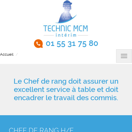
Aller
au
contenu
principal
01 55 31 75 80
Accueil
Chef de rang H/F
Tog
nav
Le Chef de rang doit
assurer un
excellent service à table et doit
encadrer le travail des commis.
CHEF DE RANG H/F